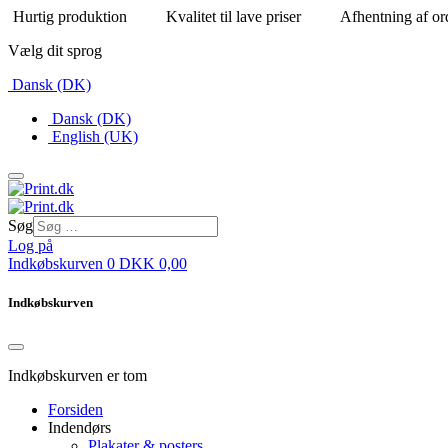
Hurtig produktion
Kvalitet til lave priser
Afhentning af or
Vælg dit sprog
Dansk (DK)
Dansk (DK)
English (UK)
Søg
Log på
Indkøbskurven
0
DKK
0,00
Indkøbskurven
Indkøbskurven er tom
Forsiden
Indendørs
Plakater & posters