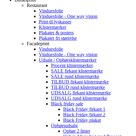
Restaurant
Vinduesfolie
Vinduesfolie - One way vision
Print til lyskasser
Klistermærker
Plakater & posters
Plakater fri størrelse
Facadeprint
Vinduesfolie
Vinduesfolie - One way vision
Udsalg / Ophørsklistermærker
Procent klistermærker
SALE firkant klistermærke
SALE rund klistermærke
TILBUD firkant klistermærke
TILBUD rund klistermærke
UDSALG firkant klistermærke
UDSALG rund klistermærke
Black friday sale
Black Friday firkant 1
Black Friday firkant 2
Black Friday plakat
Ophørsudsalg
Ophør 2 linier