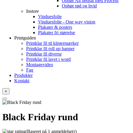
Ophør Alt nedsat med Procent
Ophør rød og hvid
Instore
Vinduesfolie
Vinduesfolie - One way vision
Plakater & posters
Plakater fri størrelse
Printguiden
Printklar fil til klistermærker
Printklar fil roll up banner
Printklar fil diverse
Printklar fil lavet i word
Montagevideo
Faq
Produkter
Kontakt
×
Black Friday rund
(Baseret på 1 anmeldelse(r)