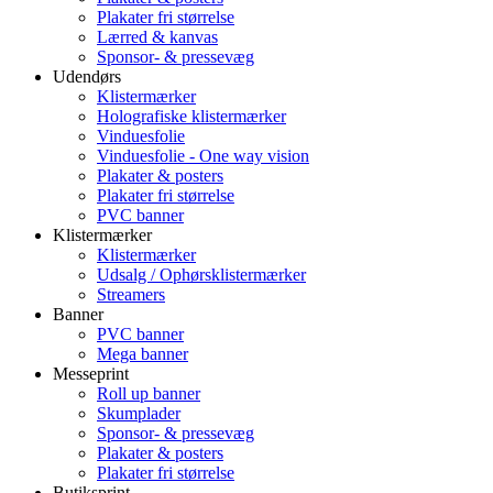
Plakater fri størrelse
Lærred & kanvas
Sponsor- & pressevæg
Udendørs
Klistermærker
Holografiske klistermærker
Vinduesfolie
Vinduesfolie - One way vision
Plakater & posters
Plakater fri størrelse
PVC banner
Klistermærker
Klistermærker
Udsalg / Ophørsklistermærker
Streamers
Banner
PVC banner
Mega banner
Messeprint
Roll up banner
Skumplader
Sponsor- & pressevæg
Plakater & posters
Plakater fri størrelse
Butiksprint