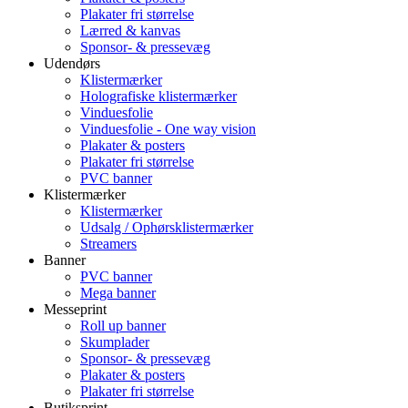
Plakater fri størrelse
Lærred & kanvas
Sponsor- & pressevæg
Udendørs
Klistermærker
Holografiske klistermærker
Vinduesfolie
Vinduesfolie - One way vision
Plakater & posters
Plakater fri størrelse
PVC banner
Klistermærker
Klistermærker
Udsalg / Ophørsklistermærker
Streamers
Banner
PVC banner
Mega banner
Messeprint
Roll up banner
Skumplader
Sponsor- & pressevæg
Plakater & posters
Plakater fri størrelse
Butiksprint