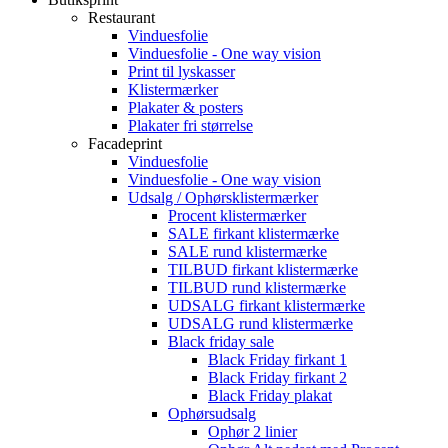
Restaurant
Vinduesfolie
Vinduesfolie - One way vision
Print til lyskasser
Klistermærker
Plakater & posters
Plakater fri størrelse
Facadeprint
Vinduesfolie
Vinduesfolie - One way vision
Udsalg / Ophørsklistermærker
Procent klistermærker
SALE firkant klistermærke
SALE rund klistermærke
TILBUD firkant klistermærke
TILBUD rund klistermærke
UDSALG firkant klistermærke
UDSALG rund klistermærke
Black friday sale
Black Friday firkant 1
Black Friday firkant 2
Black Friday plakat
Ophørsudsalg
Ophør 2 linier