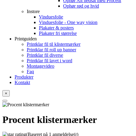
Ophør Alt nedsat med Procent
Ophør rød og hvid
Instore
Vinduesfolie
Vinduesfolie - One way vision
Plakater & posters
Plakater fri størrelse
Printguiden
Printklar fil til klistermærker
Printklar fil roll up banner
Printklar fil diverse
Printklar fil lavet i word
Montagevideo
Faq
Produkter
Kontakt
×
Procent klistermærker
(Baseret på 1 anmeldelse(r)