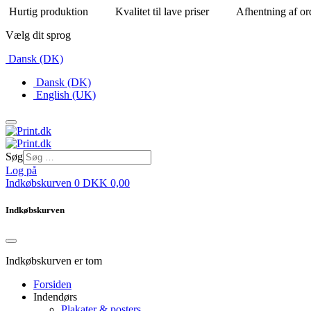
Hurtig produktion
Kvalitet til lave priser
Afhentning af or
Vælg dit sprog
Dansk (DK)
Dansk (DK)
English (UK)
Søg
Log på
Indkøbskurven
0
DKK
0,00
Indkøbskurven
Indkøbskurven er tom
Forsiden
Indendørs
Plakater & posters