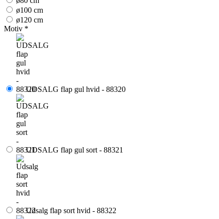
ø80 cm
ø100 cm
ø120 cm
Motiv
*
UDSALG flap gul hvid - 88320
UDSALG flap gul sort - 88321
Udsalg flap sort hvid - 88322