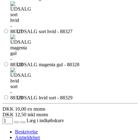
UDSALG sort hvid - 88327
UDSALG magenta gul - 88328
UDSALG hvid sort - 88329
DKK
10,00
ex moms
DKK
12,50
inkl moms
Læg i indkøbskurv
Beskrivelse
Anmeldelser