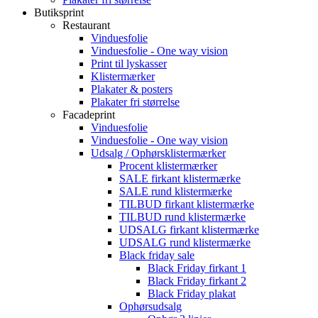
Butiksprint
Restaurant
Vinduesfolie
Vinduesfolie - One way vision
Print til lyskasser
Klistermærker
Plakater & posters
Plakater fri størrelse
Facadeprint
Vinduesfolie
Vinduesfolie - One way vision
Udsalg / Ophørsklistermærker
Procent klistermærker
SALE firkant klistermærke
SALE rund klistermærke
TILBUD firkant klistermærke
TILBUD rund klistermærke
UDSALG firkant klistermærke
UDSALG rund klistermærke
Black friday sale
Black Friday firkant 1
Black Friday firkant 2
Black Friday plakat
Ophørsudsalg