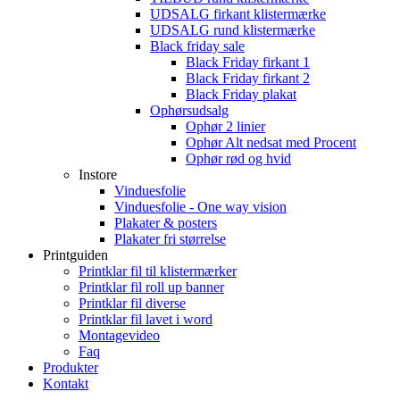
UDSALG firkant klistermærke
UDSALG rund klistermærke
Black friday sale
Black Friday firkant 1
Black Friday firkant 2
Black Friday plakat
Ophørsudsalg
Ophør 2 linier
Ophør Alt nedsat med Procent
Ophør rød og hvid
Instore
Vinduesfolie
Vinduesfolie - One way vision
Plakater & posters
Plakater fri størrelse
Printguiden
Printklar fil til klistermærker
Printklar fil roll up banner
Printklar fil diverse
Printklar fil lavet i word
Montagevideo
Faq
Produkter
Kontakt