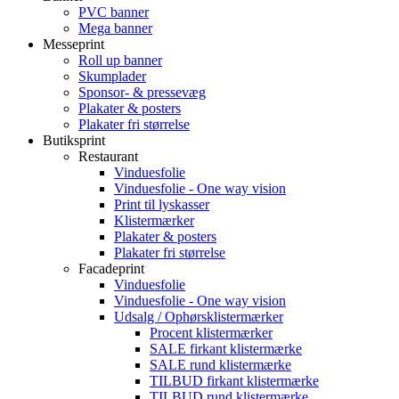
PVC banner
Mega banner
Messeprint
Roll up banner
Skumplader
Sponsor- & pressevæg
Plakater & posters
Plakater fri størrelse
Butiksprint
Restaurant
Vinduesfolie
Vinduesfolie - One way vision
Print til lyskasser
Klistermærker
Plakater & posters
Plakater fri størrelse
Facadeprint
Vinduesfolie
Vinduesfolie - One way vision
Udsalg / Ophørsklistermærker
Procent klistermærker
SALE firkant klistermærke
SALE rund klistermærke
TILBUD firkant klistermærke
TILBUD rund klistermærke