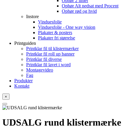
Ophør 2 linier
Ophør Alt nedsat med Procent
Ophør rød og hvid
Instore
Vinduesfolie
Vinduesfolie - One way vision
Plakater & posters
Plakater fri størrelse
Printguiden
Printklar fil til klistermærker
Printklar fil roll up banner
Printklar fil diverse
Printklar fil lavet i word
Montagevideo
Faq
Produkter
Kontakt
×
UDSALG rund klistermærke