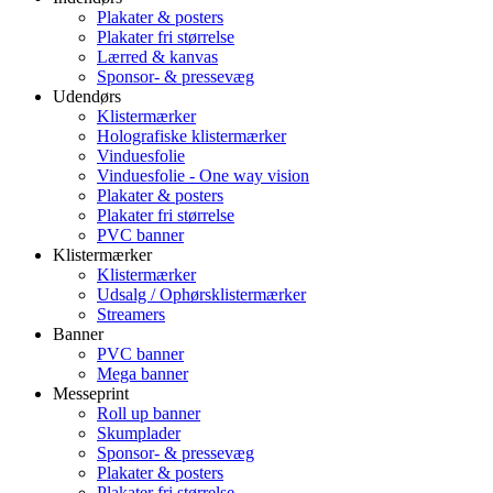
Plakater & posters
Plakater fri størrelse
Lærred & kanvas
Sponsor- & pressevæg
Udendørs
Klistermærker
Holografiske klistermærker
Vinduesfolie
Vinduesfolie - One way vision
Plakater & posters
Plakater fri størrelse
PVC banner
Klistermærker
Klistermærker
Udsalg / Ophørsklistermærker
Streamers
Banner
PVC banner
Mega banner
Messeprint
Roll up banner
Skumplader
Sponsor- & pressevæg
Plakater & posters
Plakater fri størrelse