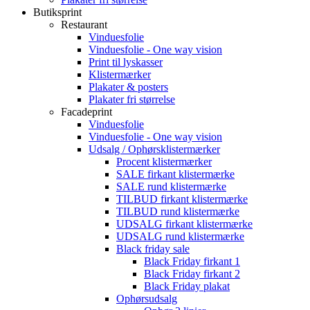
Butiksprint
Restaurant
Vinduesfolie
Vinduesfolie - One way vision
Print til lyskasser
Klistermærker
Plakater & posters
Plakater fri størrelse
Facadeprint
Vinduesfolie
Vinduesfolie - One way vision
Udsalg / Ophørsklistermærker
Procent klistermærker
SALE firkant klistermærke
SALE rund klistermærke
TILBUD firkant klistermærke
TILBUD rund klistermærke
UDSALG firkant klistermærke
UDSALG rund klistermærke
Black friday sale
Black Friday firkant 1
Black Friday firkant 2
Black Friday plakat
Ophørsudsalg