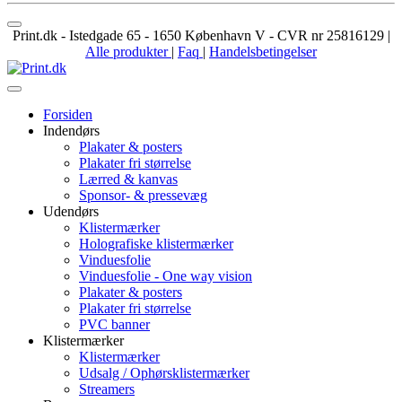
Print.dk
-
Istedgade 65
-
1650
København V
- CVR nr
25816129
|
Alle produkter
|
Faq
|
Handelsbetingelser
Forsiden
Indendørs
Plakater & posters
Plakater fri størrelse
Lærred & kanvas
Sponsor- & pressevæg
Udendørs
Klistermærker
Holografiske klistermærker
Vinduesfolie
Vinduesfolie - One way vision
Plakater & posters
Plakater fri størrelse
PVC banner
Klistermærker
Klistermærker
Udsalg / Ophørsklistermærker
Streamers