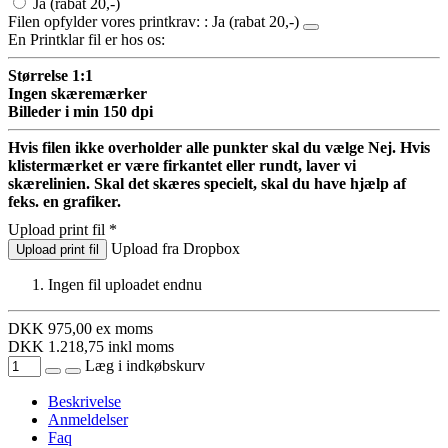
Ja (rabat 20,-)
Filen opfylder vores printkrav:
: Ja (rabat 20,-)
En Printklar fil er hos os:
Størrelse 1:1
Ingen skæremærker
Billeder i min 150 dpi
Hvis filen ikke overholder alle punkter skal du vælge Nej. Hvis
klistermærket er være firkantet eller rundt, laver vi
skærelinien. Skal det skæres specielt, skal du have hjælp af
feks. en grafiker.
Upload print fil
*
Upload fra Dropbox
Upload print fil
Ingen fil uploadet endnu
DKK
975,00
ex moms
DKK
1.218,75
inkl moms
Læg i indkøbskurv
Beskrivelse
Anmeldelser
Faq