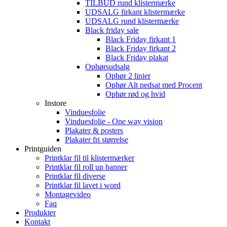
TILBUD rund klistermærke
UDSALG firkant klistermærke
UDSALG rund klistermærke
Black friday sale
Black Friday firkant 1
Black Friday firkant 2
Black Friday plakat
Ophørsudsalg
Ophør 2 linier
Ophør Alt nedsat med Procent
Ophør rød og hvid
Instore
Vinduesfolie
Vinduesfolie - One way vision
Plakater & posters
Plakater fri størrelse
Printguiden
Printklar fil til klistermærker
Printklar fil roll up banner
Printklar fil diverse
Printklar fil lavet i word
Montagevideo
Faq
Produkter
Kontakt