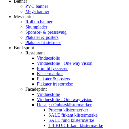
Banner
PVC banner
Mega banner
Messeprint
Roll up banner
Skumplader
Sponsor- & pressevæg
Plakater & posters
Plakater fri størrelse
Butiksprint
Restaurant
Vinduesfolie
Vinduesfolie - One way vision
Print til lyskasser
Klistermærker
Plakater & posters
Plakater fri størrelse
Facadeprint
Vinduesfolie
Vinduesfolie - One way vision
Udsalg / Ophørsklistermærker
Procent klistermærker
SALE firkant klistermærke
SALE rund klistermærke
TILBUD firkant klistermærke