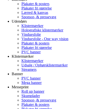
Plakater & posters
Plakater fri størrelse
Lærred & kanvas
Sponsor- & pressevæg
Udendørs
Klistermærker
Holografiske klistermærker
Vinduesfolie
Vinduesfolie - One way vision
Plakater & posters
Plakater fri størrelse
PVC banner
Klistermærker
Klistermærker
Udsalg / Ophørsklistermærker
Streamers
Banner
PVC banner
Mega banner
Messeprint
Roll up banner
Skumplader
Sponsor- & pressevæg
Plakater & posters
Plakater fri størrelse