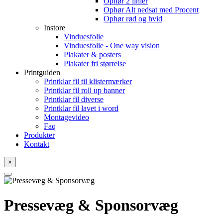
Ophør 2 linier
Ophør Alt nedsat med Procent
Ophør rød og hvid
Instore
Vinduesfolie
Vinduesfolie - One way vision
Plakater & posters
Plakater fri størrelse
Printguiden
Printklar fil til klistermærker
Printklar fil roll up banner
Printklar fil diverse
Printklar fil lavet i word
Montagevideo
Faq
Produkter
Kontakt
×
Pressevæg & Sponsorvæg